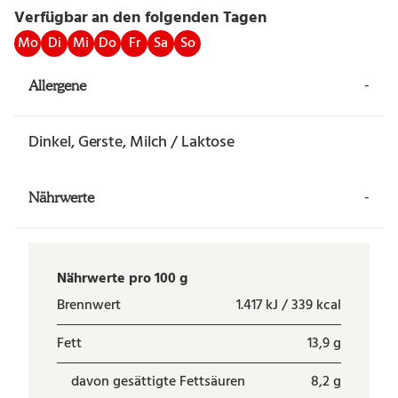
Verfügbar an den folgenden Tagen
Mo
Di
Mi
Do
Fr
Sa
So
-
Allergene
Dinkel, Gerste, Milch / Laktose
-
Nährwerte
Nährwerte pro 100 g
Brennwert
1.417 kJ / 339 kcal
Fett
13,9 g
davon gesättigte Fettsäuren
8,2 g