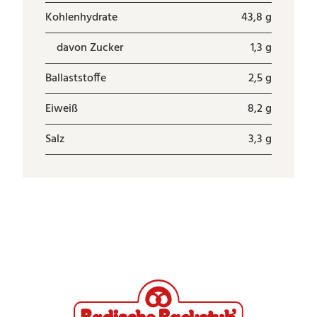
Kohlenhydrate
43,8 g
davon Zucker
1,3 g
Ballaststoffe
2,5 g
Eiweiß
8,2 g
Salz
3,3 g