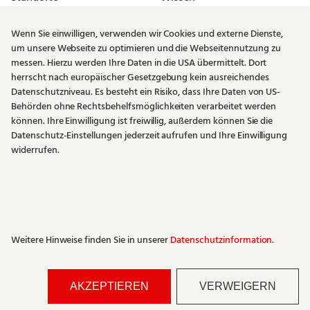
Vermieter
Karriere
Wenn Sie einwilligen, verwenden wir Cookies und externe Dienste,
Newsletter
um unsere Webseite zu optimieren und die Webseitennutzung zu
messen. Hierzu werden Ihre Daten in die USA übermittelt. Dort
Rechtliches
herrscht nach europäischer Gesetzgebung kein ausreichendes
Datenschutzniveau. Es besteht ein Risiko, dass Ihre Daten von US-
Impressum
Behörden ohne Rechtsbehelfsmöglichkeiten verarbeitet werden
Datenschutz
können. Ihre Einwilligung ist freiwillig, außerdem können Sie die
Datenschutz-Einstellungen jederzeit aufrufen und Ihre Einwilligung
AGB
widerrufen.
Lieferantenrichtlinie
Weitere Hinweise finden Sie in unserer
Datenschutzinformation
.
Vereint mit
im
Haus der Bäcker
AKZEPTIEREN
VERWEIGERN