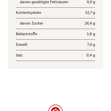
davon gesättigte Fettsäuren
4,9 g
Kohlenhydrate
52,7 g
davon Zucker
26,4 g
Ballaststoffe
3,8 g
Eiweiß
7,6 g
Salz
0,4 g