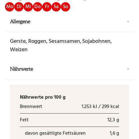
Mo
Di
Mi
Do
Fr
Sa
So
-
Allergene
Gerste, Roggen, Sesamsamen, Sojabohnen,
Weizen
-
Nährwerte
Nährwerte pro 100 g
Brennwert
1.253 kJ / 299 kcal
Fett
12,3 g
davon gesättigte Fettsäuren
1,6 g