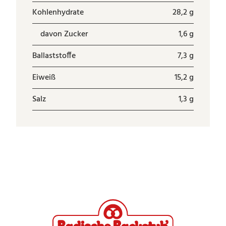
Kohlenhydrate
28,2 g
davon Zucker
1,6 g
Ballaststoffe
7,3 g
Eiweiß
15,2 g
Salz
1,3 g