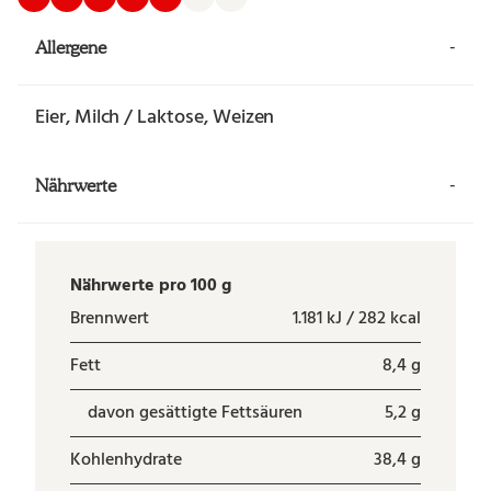
-
Allergene
Eier, Milch / Laktose, Weizen
-
Nährwerte
Nährwerte pro 100 g
Brennwert
1.181 kJ / 282 kcal
Fett
8,4 g
davon gesättigte Fettsäuren
5,2 g
Kohlenhydrate
38,4 g