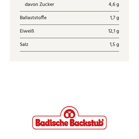
davon Zucker
4,6 g
Ballaststoffe
1,7 g
Eiweiß
12,1 g
Salz
1,5 g