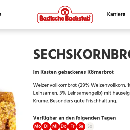
e
Karriere
SECHSKORNBR
Im Kasten gebackenes Körnerbrot
Weizenvollkornbrot (29% Weizenvollkorn, 1
Leinsamen, 3% Leinsamengelb) mit hauseige
Krume. Besonders gute Frischhaltung.
Verfügbar an den folgenden Tagen
Mo
Di
Mi
Do
Fr
Sa
So