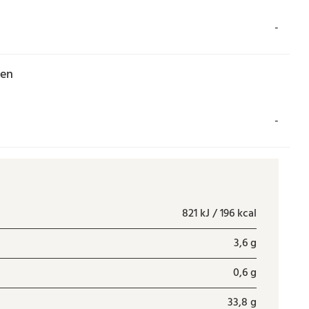
-
zen
-
821 kJ / 196 kcal
3,6 g
0,6 g
33,8 g