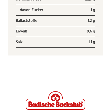
davon Zucker
1 g
Ballaststoffe
1,2 g
Eiweiß
9,6 g
Salz
1,1 g