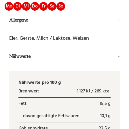
Mo
Di
Mi
Do
Fr
Sa
So
-
Allergene
Eier, Gerste, Milch / Laktose, Weizen
-
Nährwerte
Nährwerte pro 100 g
Brennwert
1.127 kJ / 269 kcal
Fett
15,5 g
davon gesättigte Fettsäuren
10,1 g
Kohlenhydrate
22,5 g