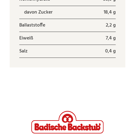
davon Zucker
18,4 g
Ballaststoffe
2,2 g
Eiweiß
7,4 g
Salz
0,4 g