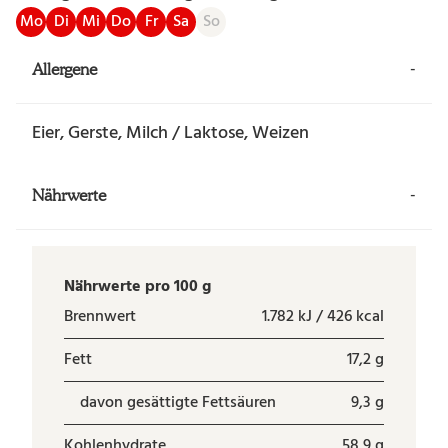
Mo
Di
Mi
Do
Fr
Sa
So
-
Allergene
Eier, Gerste, Milch / Laktose, Weizen
-
Nährwerte
Nährwerte pro 100 g
Brennwert
1.782 kJ / 426 kcal
Fett
17,2 g
davon gesättigte Fettsäuren
9,3 g
Kohlenhydrate
58,9 g