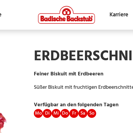
e
Karriere
ERDBEERSCHNI
Feiner Biskuit mit Erdbeeren
Süßer Biskuit mit fruchtigen Erdbeerschnitt
Verfügbar an den folgenden Tagen
Mo
Di
Mi
Do
Fr
Sa
So