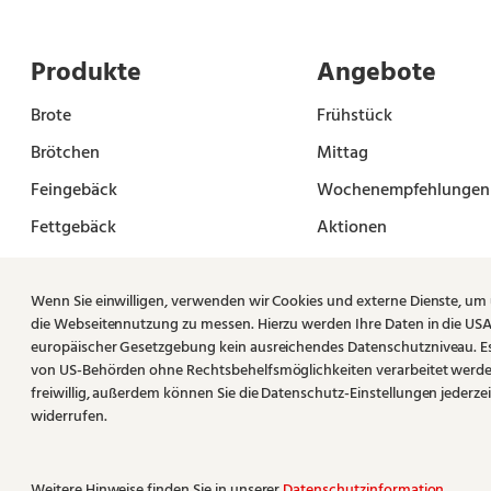
Produkte
Angebote
Brote
Frühstück
Brötchen
Mittag
Feingebäck
Wochenempfehlungen
Fettgebäck
Aktionen
Konditorei
Genießerkarte
Vorbestellung
Wenn Sie einwilligen, verwenden wir Cookies und externe Dienste, um
die Webseitennutzung zu messen. Hierzu werden Ihre Daten in die USA 
europäischer Gesetzgebung kein ausreichendes Datenschutzniveau. Es b
von US-Behörden ohne Rechtsbehelfsmöglichkeiten verarbeitet werden 
freiwillig, außerdem können Sie die Datenschutz-Einstellungen jederzei
widerrufen.
Weitere Hinweise finden Sie in unserer
Datenschutzinformation
.